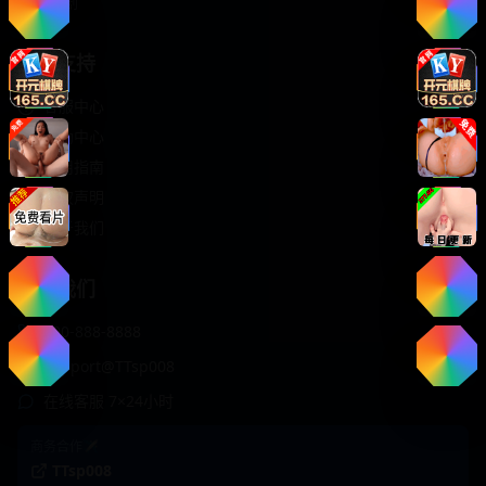
轻松喜剧
服务支持
客服中心
帮助中心
使用指南
版权声明
关于我们
联系我们
400-888-8888
support@TTsp008
在线客服 7×24小时
商务合作✈️
TTsp008